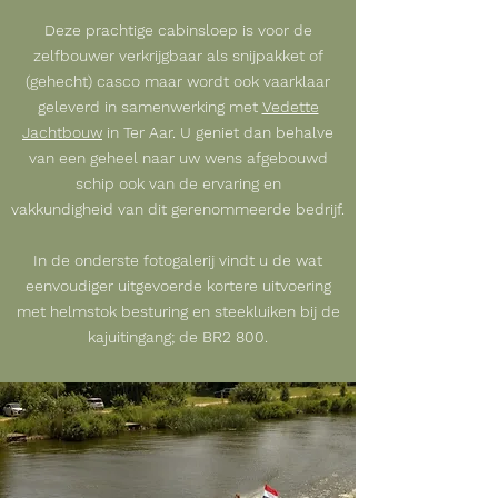
Deze prachtige cabinsloep is voor de
zelfbouwer verkrijgbaar als snijpakket of
(gehecht) casco
maar wordt ook vaarklaar
geleverd in samenwerking
met
Vedette
Jachtbouw
in Ter Aar
. U geniet dan behalve
van een geheel naar uw wens afgebouwd
schip ook
van de ervaring en
vakkundigheid
van dit gerenommeerde bedrijf.
In de onderste
fotogalerij vindt
u de wat
eenvoudiger uitgevoerde kortere uitvoering
met helmstok
besturing
en steekluiken bij de
kajuitingang; de BR2 800.