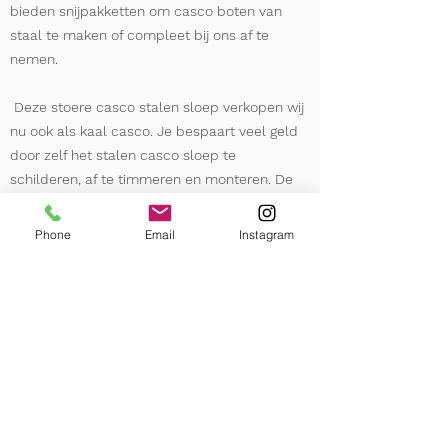
bieden snijpakketten om casco boten van
staal te maken of compleet bij ons af te
nemen.
Deze stoere casco stalen sloep verkopen wij
nu ook als kaal casco. Je bespaart veel geld
door zelf het stalen casco sloep te
schilderen, af te timmeren en monteren. De
vele manuren die een andere voor je zou
doen doe je nu zelf in je eigen werkplaats. Een
Phone
Email
Instagram
stalen sloep casco komt zo ook voor jou
binnen bereik.
Neem contact op en kom een stap dichterbij
jouw casco motorboot.
Lees verder